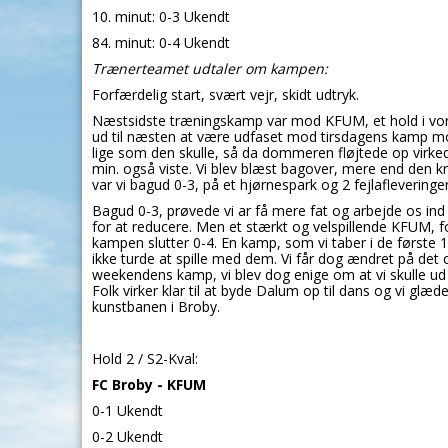
10. minut: 0-3 Ukendt
84. minut: 0-4 Ukendt
Trænerteamet udtaler om kampen:
Forfærdelig start, svært vejr, skidt udtryk.
Næstsidste træningskamp var mod KFUM, et hold i vores
ud til næsten at være udfaset mod tirsdagens kamp mo
lige som den skulle, så da dommeren fløjtede op virkede
min. også viste. Vi blev blæst bagover, mere end den kr
var vi bagud 0-3, på et hjørnespark og 2 fejlafleveringer
Bagud 0-3, prøvede vi ar få mere fat og arbejde os ind 
for at reducere. Men et stærkt og velspillende KFUM, fort
kampen slutter 0-4. En kamp, som vi taber i de første 1
ikke turde at spille med dem. Vi får dog ændret på det o
weekendens kamp, vi blev dog enige om at vi skulle ud a
Folk virker klar til at byde Dalum op til dans og vi glæd
kunstbanen i Broby.
Hold 2 / S2-Kval:
FC Broby - KFUM
0-1 Ukendt
0-2 Ukendt