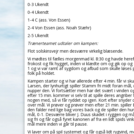
0-3 Ukendt
0-4 Ukendt
1-4 C (ass. Von Essen)
2-4 Von Essen (ass. Noah Stæhr)
2-5 Ukendt
Trænerteamet udtaler om kampen:
Flot solskinsvejr men desværre virkelig blæsende.
Vi mødtes til fælles morgenmad kl. 8:30 og havde hereft
frokost og fik hygget, inden vi klædte om og gik op og s
1 og vi var ramt af sygdom og afbud som skulle løses p
folk på holdet.
Kampen starter og vi har allerede efter 4 min. får vi s
Larsen, der lynhurtigt spiller Stamm fri midt foran mål
nupper den. Vi fortsætter men har det svært i vinden og 
efter 15 min. kommer vi selv til at spille deres angriber f
nogen med, så vi får ryddet op igen. Kort efter snyder 
over mål. Vi prøver og prøver men efter 21 min. spille
den falder ned lige bag vores back og de spiller den hurt
mål, 0-1. Desværre bliver J. Duus skadet i ryggen og må
sig fri og får også fyret kanonen af fra en lidt spids v
mål mere inden vi går til pause.
Vi laver om på spil systemet og får også lidt rygvind, me