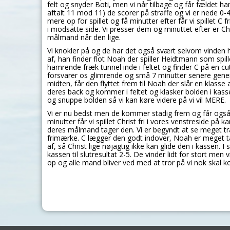
felt og snyder Boti, men vi når tilbage og får fældet h
aftalt 11 mod 11) de scorer på straffe og vi er nede 0-4.
mere op for spillet og få minutter efter får vi spillet C f
i modsatte side. Vi presser dem og minuttet efter er Ch
målmand når den lige.
Vi knokler på og de har det også svært selvom vinden har 
af, han finder flot Noah der spiller Heidtmann som spille
hamrende fræk tunnel inde i feltet og finder C på en cu
forsvarer os glimrende og små 7 minutter senere gener
midten, får den flyttet frem til Noah der slår en klasse
deres back og kommer i feltet og klasker bolden i kas
og snuppe bolden så vi kan køre videre på vi vil MERE.
Vi er nu bedst men de kommer stadig frem og får også et
minutter får vi spillet Christ fri i vores venstreside på 
deres målmand tager den. Vi er begyndt at se meget træ
frimærke. C lægger den godt indover, Noah er meget t
af, så Christ lige nøjagtig ikke kan glide den i kassen.
kassen til slutresultat 2-5. De vinder lidt for stort men
op og alle mand bliver ved med at tror på vi nok skal 