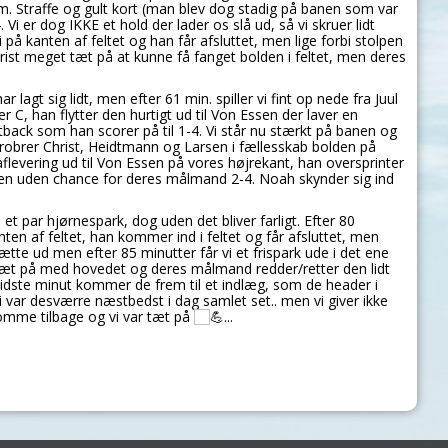
am. Straffe og gult kort (man blev dog stadig på banen som var
 Vi er dog IKKE et hold der lader os slå ud, så vi skruer lidt
ri på kanten af feltet og han får afsluttet, men lige forbi stolpen
rist meget tæt på at kunne få fanget bolden i feltet, men deres
lagt sig lidt, men efter 61 min. spiller vi fint op nede fra Juul
r C, han flytter den hurtigt ud til Von Essen der laver en
tback som han scorer på til 1-4. Vi står nu stærkt på banen og
obrer Christ, Heidtmann og Larsen i fællesskab bolden på
 aflevering ud til Von Essen på vores højrekant, han oversprinter
sen uden chance for deres målmand 2-4. Noah skynder sig ind
 par hjørnespark, dog uden det bliver farligt. Efter 80
kanten af feltet, han kommer ind i feltet og får afsluttet, men
tte ud men efter 85 minutter får vi et frispark ude i det ene
æt på med hovedet og deres målmand redder/retter den lidt
 I sidste minut kommer de frem til et indlæg, som de header i
 vi var desværre næstbedst i dag samlet set.. men vi giver ikke
komme tilbage og vi var tæt på
...