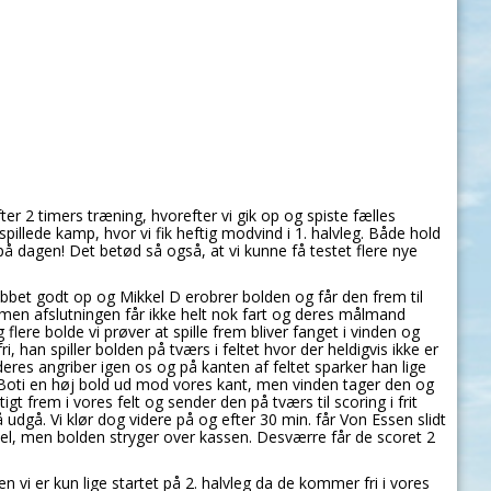
er 2 timers træning, hvorefter vi gik op og spiste fælles
pillede kamp, hvor vi fik heftig modvind i 1. halvleg. Både hold
å dagen! Det betød så også, at vi kunne få testet flere nye
kubbet godt op og Mikkel D erobrer bolden og får den frem til
, men afslutningen får ikke helt nok fart og deres målmand
flere bolde vi prøver at spille frem bliver fanget i vinden og
ri, han spiller bolden på tværs i feltet hvor der heldigvis ikke er
deres angriber igen os og på kanten af feltet sparker han lige
r Boti en høj bold ud mod vores kant, men vinden tager den og
igt frem i vores felt og sender den på tværs til scoring i frit
 udgå. Vi klør dog videre på og efter 30 min. får Von Essen slidt
inkel, men bolden stryger over kassen. Desværre får de scoret 2
n vi er kun lige startet på 2. halvleg da de kommer fri i vores