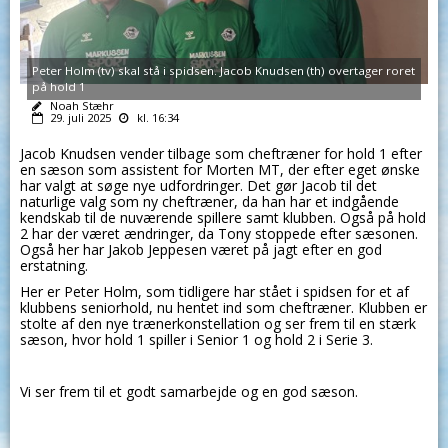
Peter Holm (tv) skal stå i spidsen. Jacob Knudsen (th) overtager roret
på hold 1
Noah Stæhr
29. juli 2025
kl. 16:34
Jacob Knudsen vender tilbage som cheftræner for hold 1 efter
en sæson som assistent for Morten MT, der efter eget ønske
har valgt at søge nye udfordringer. Det gør Jacob til det
naturlige valg som ny cheftræner, da han har et indgående
kendskab til de nuværende spillere samt klubben. Også på hold
2 har der været ændringer, da Tony stoppede efter sæsonen.
Også her har Jakob Jeppesen været på jagt efter en god
erstatning.
Her er Peter Holm, som tidligere har stået i spidsen for et af
klubbens seniorhold, nu hentet ind som cheftræner. Klubben er
stolte af den nye trænerkonstellation og ser frem til en stærk
sæson, hvor hold 1 spiller i Senior 1 og hold 2 i Serie 3.
Vi ser frem til et godt samarbejde og en god sæson.